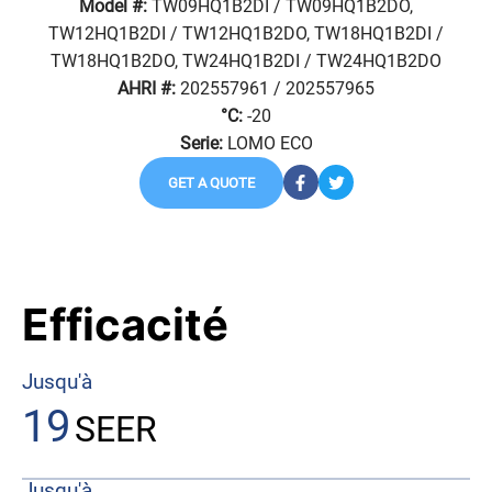
Model #:
TW09HQ1B2DI / TW09HQ1B2DO,
TW12HQ1B2DI / TW12HQ1B2DO, TW18HQ1B2DI /
TW18HQ1B2DO, TW24HQ1B2DI / TW24HQ1B2DO
AHRI #:
202557961 / 202557965
°C:
-20
Serie:
LOMO ECO
GET A QUOTE
Efficacité
Jusqu'à
19
SEER
Jusqu'à