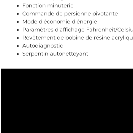
Fonction minuterie
Commande de persienne pivotante
Mode d’économie d’énergie
Paramètres d’affichage Fahrenheit/Celsi
Revêtement de bobine de résine acryliq
Autodiagnostic
Serpentin autonettoyant