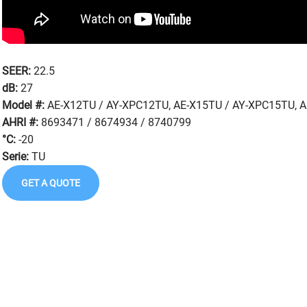
SEER:
22.5
dB:
27
Model #:
AE-X12TU / AY-XPC12TU, AE-X15TU / AY-XPC15TU, 
AHRI #:
8693471 / 8674934 / 8740799
°C:
-20
Serie:
TU
GET A QUOTE