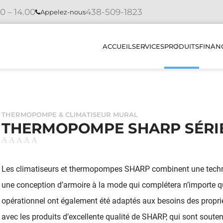
0 – 14.00
438-509-1823
Appelez-nous
ACCUEIL
SERVICES
PRODUITS
FINAN
INSTALLATION
THERMOPOMP
CLIMATISEUR
THERMOPOMPE & CLIMATISEUR MURAL
RÉPARATIONS
THERMOPOMPE SHARP SÉRIE
ÉCHANGEURS 
ENTRETIEN
HUMIDIFICAT
DIAGNOSTIC
Les climatiseurs et thermopompes SHARP combinent une techno
CHAUDIÈRES
ÉLECTRIQUES
une conception d’armoire à la mode qui complétera n’importe que
COMMENT ÇA MARCHE
opérationnel ont également été adaptés aux besoins des propriéta
PLUS DE PRO
NOS REALISATION
avec les produits d’excellente qualité de SHARP, qui sont soute