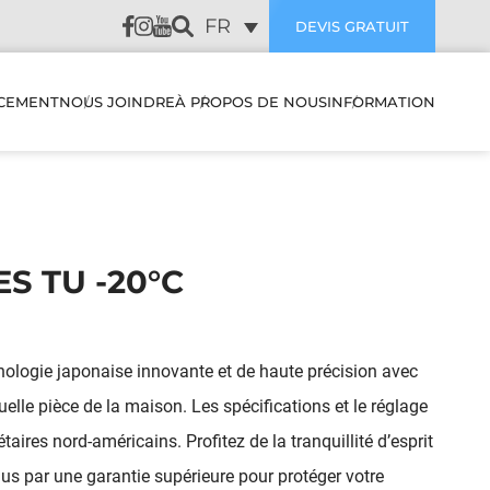
FR
DEVIS GRATUIT
CEMENT
NOUS JOINDRE
À PROPOS DE NOUS
INFORMATION
ES &
AVIS DE NOS CLIENTS
SUBVENTION
S
THERMOPOMPE &
CLIMATISEUR MURAL
ENTRETIEN PREVENTIVE
S TU -20°C
D’AIR
THERMOPOMPE &
DÉPANNAGE
CLIMATISEUR MURAL
EURS
MULTIZONE
BLOGUE
logie japonaise innovante et de haute précision avec
CLIMATISEUR &
lle pièce de la maison. Les spécifications et le réglage
FAQ
THERMOPOMPE SYSTÈME
CENTRAL
ires nord-américains. Profitez de la tranquillité d’esprit
DUITS
FILTRES
nus par une garantie supérieure pour protéger votre
THERMOPOMPE