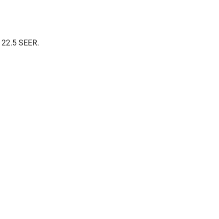
CENTRALE
THERMOSTATS
FOURNAISE ÉLECTRIQUE
 22.5 SEER.
GAINABLE