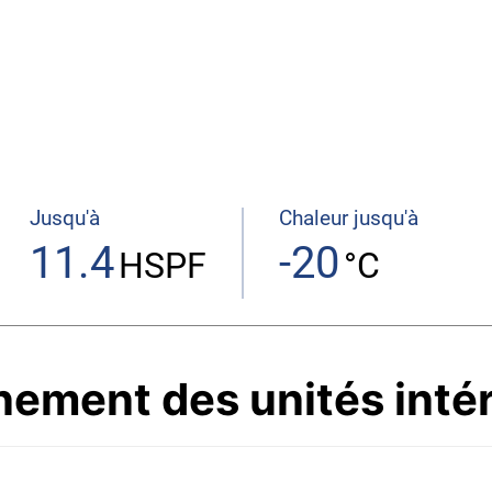
Jusqu'à
Chaleur jusqu'à
11.4
-20
HSPF
°C
ement des unités inté