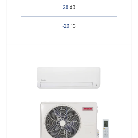
28
dB
-20
°C