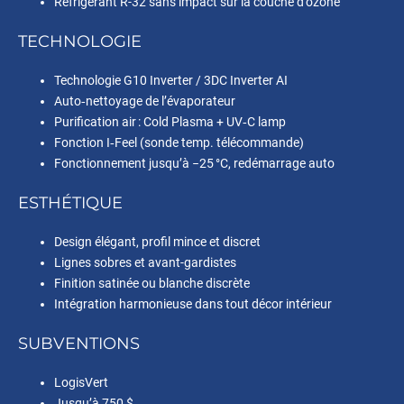
Réfrigérant R-32 sans impact sur la couche d’ozone
TECHNOLOGIE
Technologie G10 Inverter / 3DC Inverter AI
Auto‑nettoyage de l’évaporateur
Purification air : Cold Plasma + UV‑C lamp
Fonction I‑Feel (sonde temp. télécommande)
Fonctionnement jusqu’à −25 °C, redémarrage auto
ESTHÉTIQUE
Design élégant, profil mince et discret
Lignes sobres et avant-gardistes
Finition satinée ou blanche discrète
Intégration harmonieuse dans tout décor intérieur
SUBVENTIONS
LogisVert
Jusqu’à 750 $