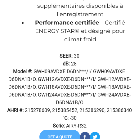
supplémentaires disponibles à
l’enregistrement
Performance certifiée
– Certifié
ENERGY STAR® et désigné pour
climat froid
SEER:
30
dB:
28
Model #:
GWH09AVDXE-D6DN***/I/ GWH09AVDXE-
D6DNA1B/O, GWH12AVDXE-D6DN***/I/ GWH12AVDXE-
D6DNA1B/O, GWH18AVDXE-D6DN***/I/ GWH18AVDXE-
D6DNA1B/O, GWH24AVDXE-D6DN***/I/ GWH24AVDXE-
D6DNA1B/O
AHRI #:
215278609, 215385452, 215386290, 215386340
°C:
-30
Serie:
AIRY-R32
GET A QUOTE