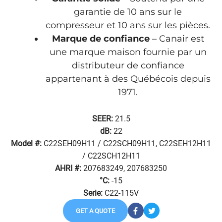
garantie de 10 ans sur le
compresseur et 10 ans sur les pièces.
Marque de confiance
– Canair est
une marque maison fournie par un
distributeur de confiance
appartenant à des Québécois depuis
1971.
SEER:
21.5
dB:
22
Model #:
C22SEH09H11 / C22SCH09H11, C22SEH12H11
/ C22SCH12H11
AHRI #:
207683249, 207683250
°C:
-15
Serie:
C22-115V
GET A QUOTE