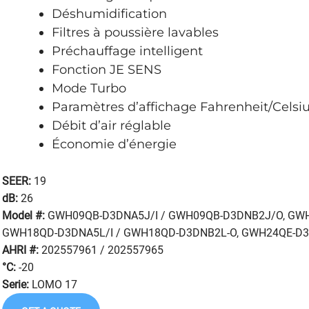
Déshumidification
Filtres à poussière lavables
Préchauffage intelligent
Fonction JE SENS
Mode Turbo
Paramètres d’affichage Fahrenheit/Celsi
Débit d’air réglable
Économie d’énergie
SEER:
19
dB:
26
Model #:
GWH09QB-D3DNA5J/I / GWH09QB-D3DNB2J/O, GW
GWH18QD-D3DNA5L/I / GWH18QD-D3DNB2L-O, GWH24QE-D3
AHRI #:
202557961 / 202557965
°C:
-20
Serie:
LOMO 17