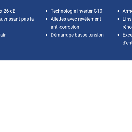
ux 26 dB
Technologie Inverter G10
Armo
uvrissant pas la
Ailettes avec revêtement
L’in
anti-corrosion
réno
air
Démarrage basse tension
Exce
d’en