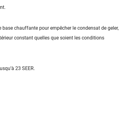
CENTRALE
nt.
THERMOSTATS
FOURNAISE ÉLECTRIQUE
e base chauffante pour empêcher le condensat de geler,
GAINABLE
érieur constant quelles que soient les conditions
jusqu’à 23 SEER.