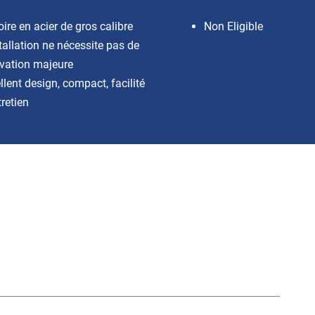
ire en acier de gros calibre
Non Eligible
stallation ne nécessite pas de
vation majeure
llent design, compact, facilité
tretien