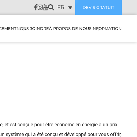
FR
DEVIS GRATUIT
CEMENT
NOUS JOINDRE
À PROPOS DE NOUS
INFORMATION
ES &
AVIS DE NOS CLIENTS
SUBVENTION
S
THERMOPOMPE &
CLIMATISEUR MURAL
ENTRETIEN PREVENTIVE
D’AIR
THERMOPOMPE &
DÉPANNAGE
CLIMATISEUR MURAL
EURS
MULTIZONE
BLOGUE
CLIMATISEUR &
FAQ
THERMOPOMPE SYSTÈME
CENTRAL
 et est conçue pour être économe en énergie à un prix
DUITS
FILTRES
c un système qui a été conçu et développé pour vous offrir,
THERMOPOMPE