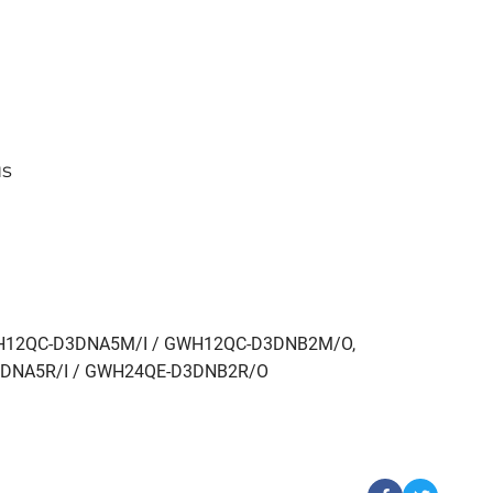
us
H12QC-D3DNA5M/I / GWH12QC-D3DNB2M/O,
DNA5R/I / GWH24QE-D3DNB2R/O