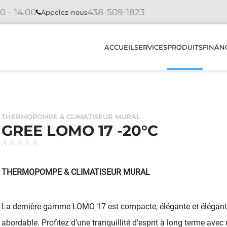
0 – 14.00
438-509-1823
Appelez-nous
ACCUEIL
SERVICES
PRODUITS
FINAN
INSTALLATION
THERMOPOMP
CLIMATISEUR
THERMOPOMPE & CLIMATISEUR MURAL
RÉPARATIONS
GREE LOMO 17 -20°C
ÉCHANGEURS 
ENTRETIEN
HUMIDIFICAT
DIAGNOSTIC
THERMOPOMPE & CLIMATISEUR MURAL
CHAUDIÈRES
ÉLECTRIQUES
COMMENT ÇA MARCHE
La dernière gamme LOMO 17 est compacte, élégante et élégante,
PLUS DE PRO
NOS REALISATION
abordable. Profitez d’une tranquillité d’esprit à long terme ave