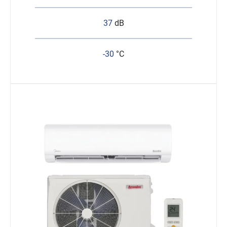
37
dB
-30
°C