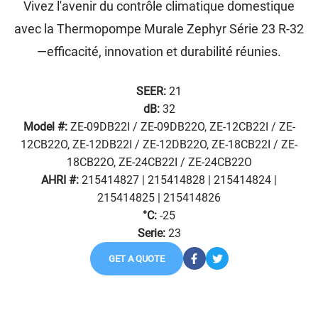
Vivez l'avenir du contrôle climatique domestique
avec la Thermopompe Murale Zephyr Série 23 R-32
—efficacité, innovation et durabilité réunies.
SEER:
21
dB:
32
Model #:
ZE-09DB22I / ZE-09DB22O, ZE-12CB22I / ZE-
12CB22O, ZE-12DB22I / ZE-12DB22O, ZE-18CB22I / ZE-
18CB22O, ZE-24CB22I / ZE-24CB22O
AHRI #:
215414827 | 215414828 | 215414824 |
215414825 | 215414826
°C:
-25
Serie:
23
GET A QUOTE