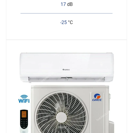
17
dB
-25
°C