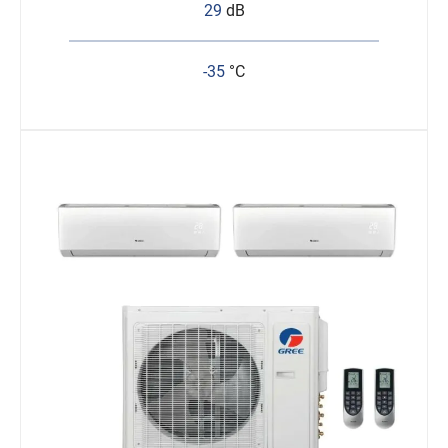
29
dB
-35
°C