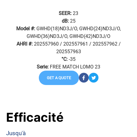
SEER:
23
dB:
25
Model #:
GWHD(18)ND3J/O, GWHD(24)ND3J/O,
GWHD(36)ND3J/O, GWHD(42)ND3J/O
AHRI #:
202557960 / 202557961 / 202557962 /
202557963
°C:
-35
Serie:
FREE MATCH LOMO 23
GET A QUOTE
Efficacité
Jusqu'à