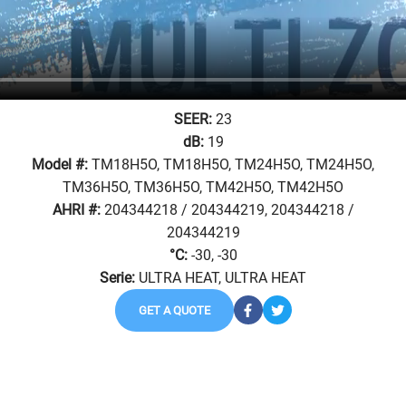
SEER:
23
dB:
19
Model #:
TM18H5O, TM18H5O, TM24H5O, TM24H5O,
TM36H5O, TM36H5O, TM42H5O, TM42H5O
AHRI #:
204344218 / 204344219, 204344218 /
204344219
°C:
-30, -30
Serie:
ULTRA HEAT, ULTRA HEAT
GET A QUOTE