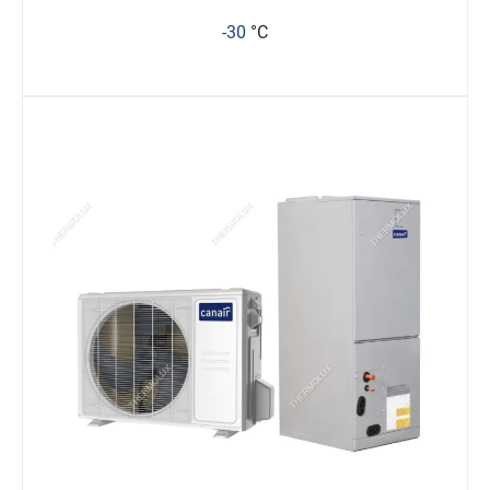
-30
°C