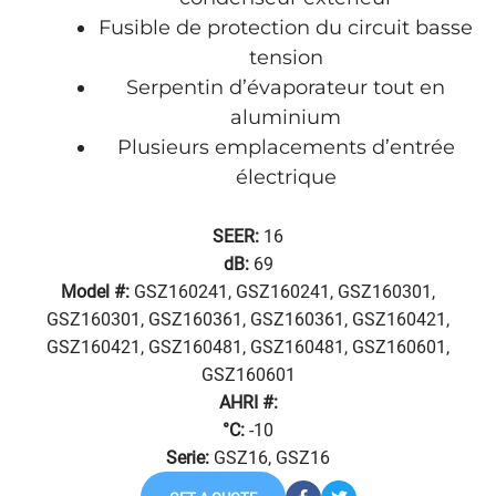
Fusible de protection du circuit basse
tension
Serpentin d’évaporateur tout en
aluminium
Plusieurs emplacements d’entrée
électrique
SEER:
16
dB:
69
Model #:
GSZ160241, GSZ160241, GSZ160301,
GSZ160301, GSZ160361, GSZ160361, GSZ160421,
GSZ160421, GSZ160481, GSZ160481, GSZ160601,
GSZ160601
AHRI #:
°C:
-10
Serie:
GSZ16, GSZ16