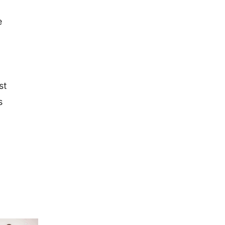
e
st
s