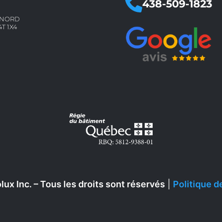
438-509-1823
E NORD
4T 1X4
x Inc. – Tous les droits sont réservés
|
Politique d