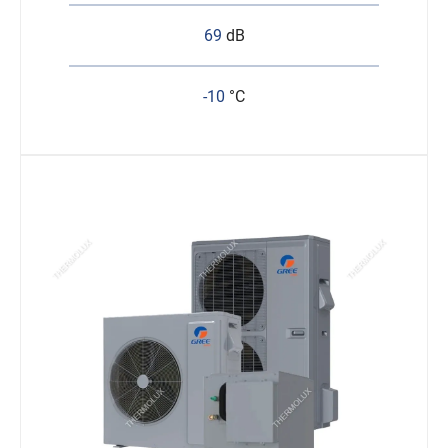
69
dB
-10
°C