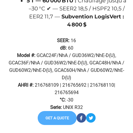
5 T — 60 000 BTU :
Chauffage jusqu’à
–30 °C ✔ — SEER2 18,5 / HSPF2 10,5 /
EER2 11,7 —
Subvention LogisVert :
4 800 $
SEER:
16
dB:
60
Model #:
GCAC24F/NhA / GUD36W2/NhE-D(U),
GCAC36F/NhA / GUD36W2/NhE-D(U), GCAC48H/NhA /
GUD60W2/NhE-D(U), GCAC60H/NhA / GUD60W2/NhE-
D(U)
AHRI #:
216768109 | 216765692 | 216768110|
216765694
°C:
-30
Serie:
UNIX R32
GET A QUOTE