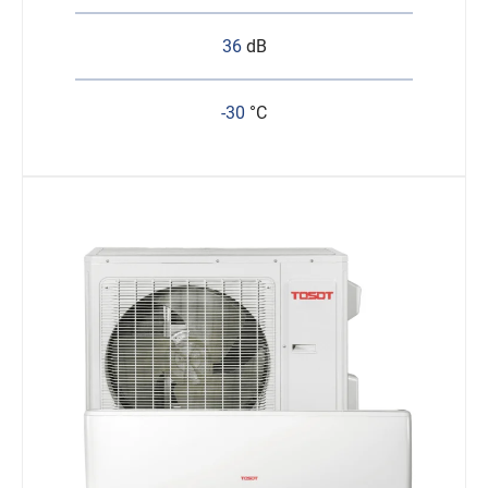
36
dB
-30
°C