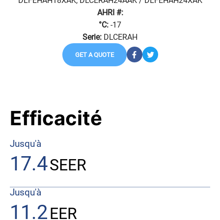
DLFEHAH18XAK, DLCERAH24AAK / DLFEHAH24XAK
AHRI #:
°C:
-17
Serie:
DLCERAH
GET A QUOTE
Efficacité
Jusqu'à
17.4
SEER
Jusqu'à
11.2
EER