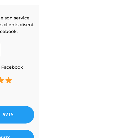
CENTRALE
THERMOSTATS
de son service
FOURNAISE ÉLECTRIQUE
os clients disent
acebook.
GAINABLE
ur Facebook
 AVIS