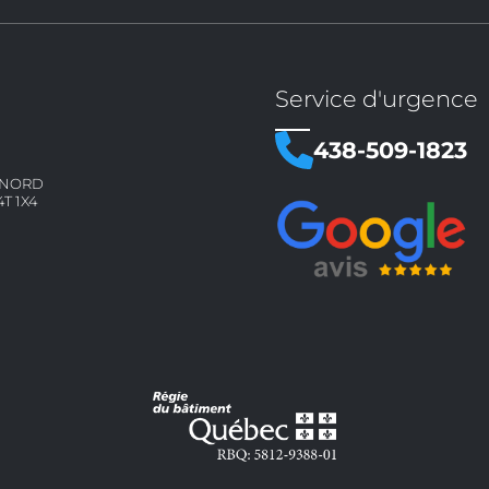
Service d'urgence
438-509-1823
E NORD
4T 1X4