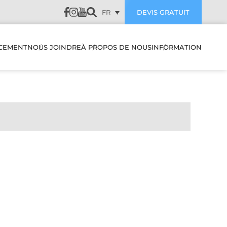
FR
DEVIS GRATUIT
CEMENT
NOUS JOINDRE
À PROPOS DE NOUS
INFORMATION
ES &
AVIS DE NOS CLIENTS
SUBVENTION
S
THERMOPOMPE &
CLIMATISEUR MURAL
ENTRETIEN PREVENTIVE
D’AIR
THERMOPOMPE &
DÉPANNAGE
CLIMATISEUR MURAL
EURS
MULTIZONE
BLOGUE
CLIMATISEUR &
FAQ
THERMOPOMPE SYSTÈME
CENTRAL
DUITS
FILTRES
THERMOPOMPE